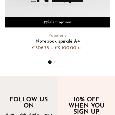
Select options
Papeterie
Notebook spiralé A4
€
306.75
–
€
2,100.00
HT
FOLLOW US
10% OFF
ON
WHEN YOU
SIGN UP
Proin volutpat vitae libero