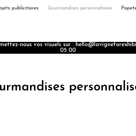
jets publicitaires
Gourmandises personnalisées
Papete
ettez-nous vos visuels sur : hello@lavigneforexhib
05 00
urmandises personnalis